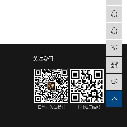
1
关注我们
扫码，关注我们
手机站二维码