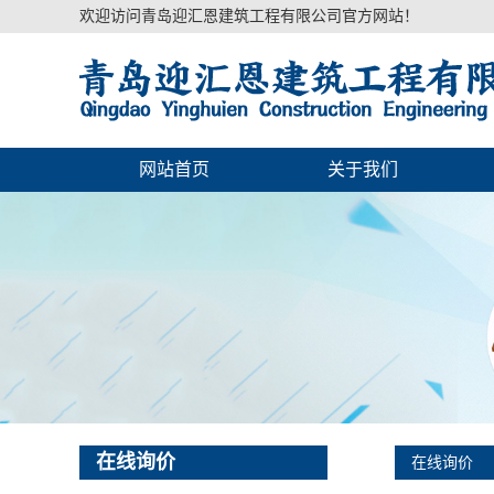
欢迎访问青岛迎汇恩建筑工程有限公司官方网站！
网站首页
关于我们
在线询价
在线询价