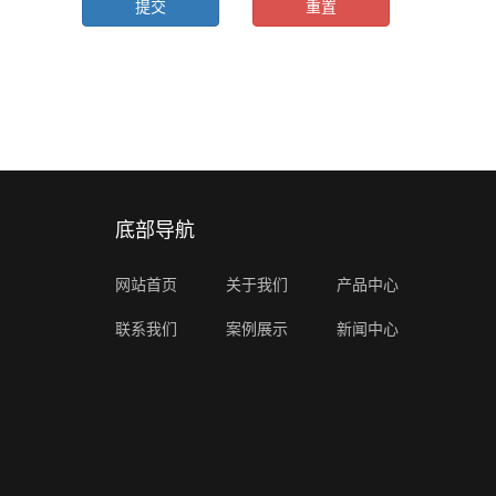
底部导航
网站首页
关于我们
产品中心
联系我们
案例展示
新闻中心