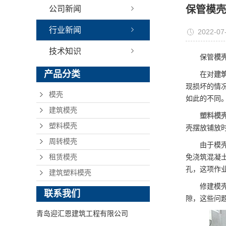
保管模壳
公司新闻
行业新闻
2022-07
技术知识
保管
模
产品分类
在对
建
现损坏的情
模壳
如此的不同
建筑模壳
塑料模
塑料模壳
壳摆放铺放
周转模壳
由于模
租赁模壳
免浇筑混凝土
孔，这项作
建筑塑料模壳
修建模
联系我们
隙，这些问
青岛迎汇恩建筑工程有限公司