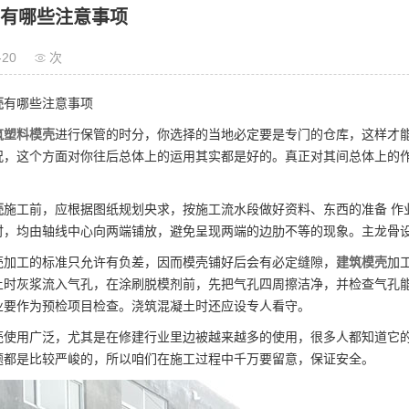
有哪些注意事项
-20
次
壳
有哪些注意事项
筑塑料模壳
进行保管的时分，你选择的当地必定要是专门的仓库，这样才
况，这个方面对你往后总体上的运用其实都是好的。真正对其间总体上的
。
壳
施工前，应根据图纸规划央求，按施工流水段做好资料、东西的准备 作
时，均由轴线中心向两端铺放，避免呈现两端的边肋不等的现象。主龙骨
壳加工的标准只允许有负差，因而模壳铺好后会有必定缝隙，
建筑模壳
加
时灰浆流入气孔，在涂刷脱模剂前，先把气孔四周擦洁净，并检查气孔能否
业要作为预检项目检查。浇筑混凝土时还应设专人看守。
壳使用广泛，尤其是在修建行业里边被越来越多的使用，很多人都知道它
题都是比较严峻的，所以咱们在施工过程中千万要留意，保证安全。