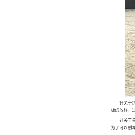
针关于
板的放样，
针关于
为了可以削