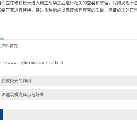
咱们应在修建模壳进入施工现场之后进行相关的查看和整理，假如发现不
联络厂家进行替换，经过多种措施以保证修建模壳的质量，保证施工的正
壳
,
塑料模壳
ttp://www.qdyhe.com/news/662.html
：
建筑模壳的作用
：
论建筑模壳优点与好处