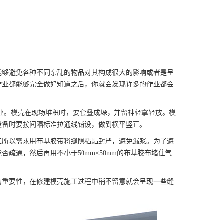
能够避免各种不同杂乱的物品对其构成很大的影响或者是呈
作业都能够完全做好知道之后，你就会发现许多的作业都会
业。模壳在现场堆积时，要套叠成垛，并留神轻拿轻放。模
设备时要按间隔标准拉通线铺设，做到横平竖直。
工所以需求用布基胶带将缝隙粘贴封严，避免漏浆。为了避
疏通，然后再用不小于50mm×50mm的布基胶布堵住气
的重要性，在修建模壳施工过程中稍不留意就会呈现一些缝