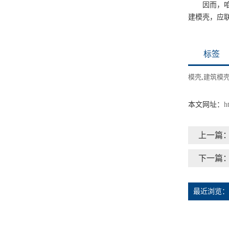
因而，
建模壳，应
标签
模壳
,
建筑模
本文网址：
h
上一篇
下一篇
最近浏览：