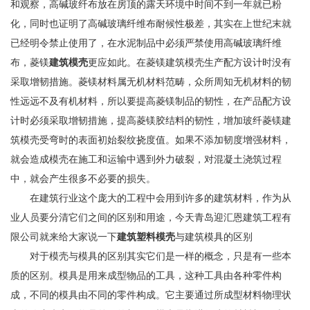
和观察，高碱玻纤布放在房顶的露天环境中时间不到一年就已粉
化，同时也证明了高碱玻璃纤维布耐候性极差，其实在上世纪末就
已经明令禁止使用了，在水泥制品中必须严禁使用高碱玻璃纤维
布，菱镁
建筑模壳
更应如此。在菱镁建筑模壳生产配方设计时没有
采取增韧措施。菱镁材料属无机材料范畴，众所周知无机材料的韧
性远远不及有机材料，所以要提高菱镁制品的韧性，在产品配方设
计时必须采取增韧措施，提高菱镁胶结料的韧性，增加玻纤菱镁建
筑模壳受弯时的表面初始裂纹挠度值。如果不添加韧度增强材料，
就会造成模壳在施工和运输中遇到外力破裂，对混凝土浇筑过程
中，就会产生很多不必要的损失。
在建筑行业这个庞大的工程中会用到许多的建筑材料，作为从
业人员要分清它们之间的区别和用途，今天青岛迎汇恩建筑工程有
限公司就来给大家说一下
建筑塑料模壳
与建筑模具的区别
对于模壳与模具的区别其实它们是一样的概念，只是有一些本
质的区别。模具是用来成型物品的工具，这种工具由各种零件构
成，不同的模具由不同的零件构成。它主要通过所成型材料物理状