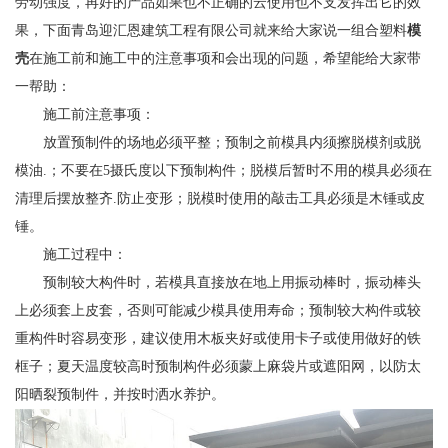
劳动强度，再好的产品如果也不正确的云使用也不支发挥出它的效
果，下面青岛迎汇恩建筑工程有限公司就来给大家说一组合塑料
模
壳
在施工前和施工中的注意事项和会出现的问题，希望能给大家带
一帮助：
施工前注意事项：
放置预制件的场地必须平整；预制之前模具内须擦脱模剂或脱
模油.；不要在5摄氏度以下预制构件；脱模后暂时不用的模具必须在
清理后摆放整齐.防止变形；脱模时使用的敲击工具必须是木锤或皮
锤。
施工过程中：
预制较大构件时，若模具直接放在地上用振动棒时，振动棒头
上必须套上皮套，否则可能减少模具使用寿命；预制较大构件或较
重构件时容易变形，建议使用木板夹好或使用卡子或使用做好的铁
框子；夏天温度较高时预制构件必须蒙上麻袋片或遮阳网，以防太
阳晒裂预制件，并按时洒水养护。