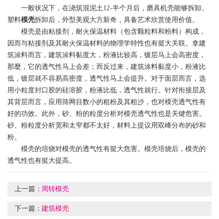
一般状况下，在浇筑混泥土12-半个月后，磨具机壳能够拆卸。
塑料
模壳
拆卸后，外型美观大方新奇，具备艺术欣赏使用价值。
模壳是由粘接剂，耐火保温材料（包含颗粒料和粉料）构成，
因而与粘接剂及其耐火保温材料的物理学特性也有挺大关联。拿建
筑涂料而言，建筑涂料黏度大，粉液比较高，镀层马上会高密度，
那麼，它的透气性马上会差；而反过来，建筑涂料黏度小，粉液比
低，镀层就不容易高密度，透气性马上会提升。对于面层而言，选
用小粒度封口胶的硅溶胶，粉液比低，透气性就行。针对衔接层及
其背层而言，应用筛网目数小的粗粉及其粗沙，也对模壳透气性有
好的功效。此外，砂、粉的粒度分析对模壳透气性也是关键危害。
砂、粉粒度分析宽和太窄都不太好，材料上提议用双峰分布的砂和
粉。
模壳的培烧对模壳的透气性有挺大危害。模壳培烧后，模壳的
透气性也有挺大提高。
上一篇：
周转模壳
下一篇：
建筑模壳